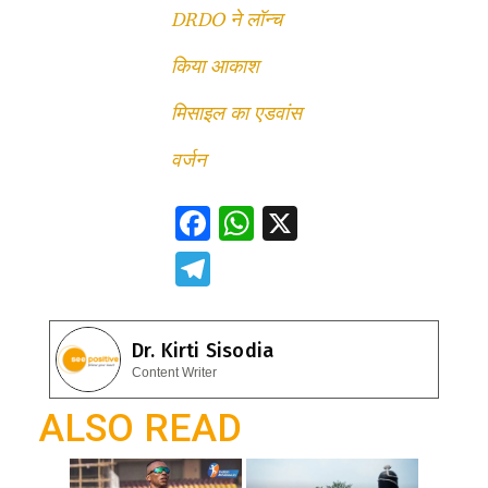
DRDO ने लॉन्च
किया आकाश
मिसाइल का एडवांस
वर्जन
F
W
X
ac
h
T
e
at
el
b
s
e
Dr. Kirti Sisodia
o
A
gr
Content Writer
o
p
a
ALSO READ
k
p
m