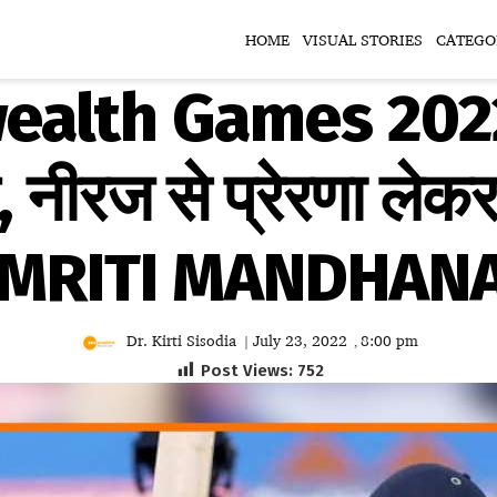
HOME
VISUAL STORIES
CATEGO
lth Games 2022:
 नीरज से प्रेरणा लेकर
MRITI MANDHANA
Dr. Kirti Sisodia
July 23, 2022
8:00 pm
|
,
Post Views:
752