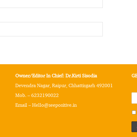
Owner/Editor In Chief: Dr.Kirti Sisodia
GE
Devendra Nagar, Raipur, Chhattisgarh 492001
Mob. – 6232190022
Email – Hello@seepositive.in