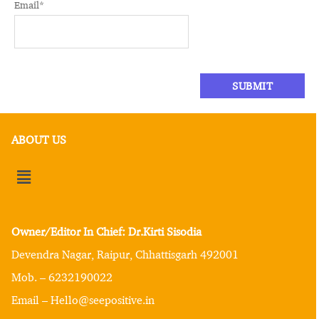
Email
*
ABOUT US
Owner/Editor In Chief: Dr.Kirti Sisodia
Devendra Nagar, Raipur, Chhattisgarh 492001
Mob. – 6232190022
Email – Hello@seepositive.in