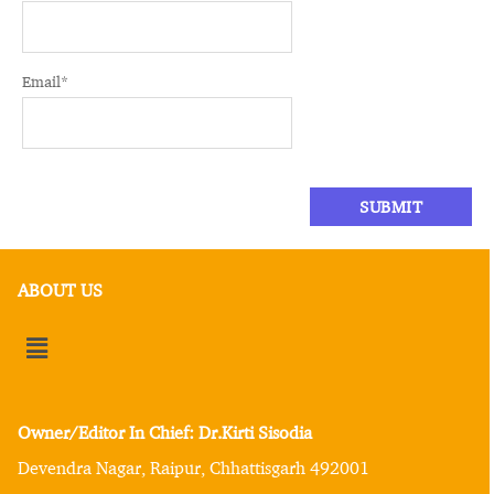
Email
*
ABOUT US
Owner/Editor In Chief: Dr.Kirti Sisodia
Devendra Nagar, Raipur, Chhattisgarh 492001