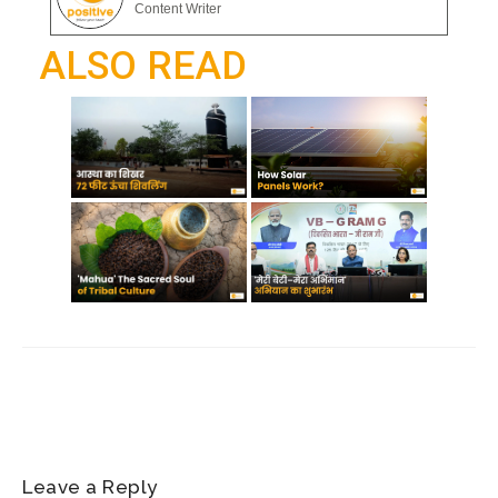
gr
Content Writer
o
p
a
ALSO READ
k
p
m
Leave a Reply