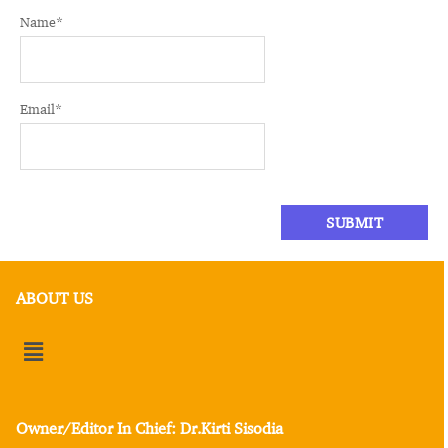
Name
*
Email
*
ABOUT US
Owner/Editor In Chief: Dr.Kirti Sisodia