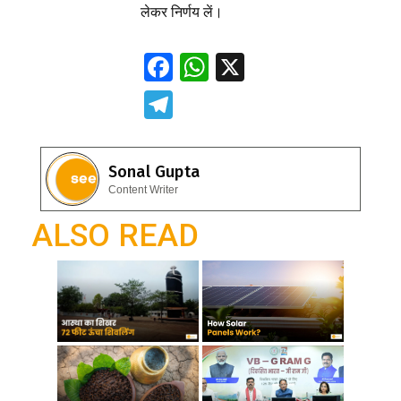
लेकर निर्णय लें।
F
W
X
ac
h
T
e
at
el
b
s
e
Sonal Gupta
o
A
gr
Content Writer
o
p
a
ALSO READ
k
p
m