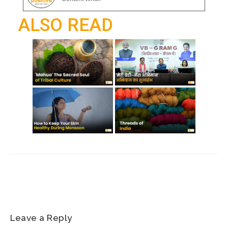
o
p
a
ALSO READ
k
p
m
Leave a Reply