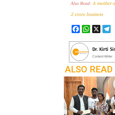
A mother-s
Also Read:
2 crore business
F
W
X
ac
h
e
e
at
e
Dr. Kirti S
b
s
g
Content Writer
o
A
a
ALSO READ
o
p
k
p