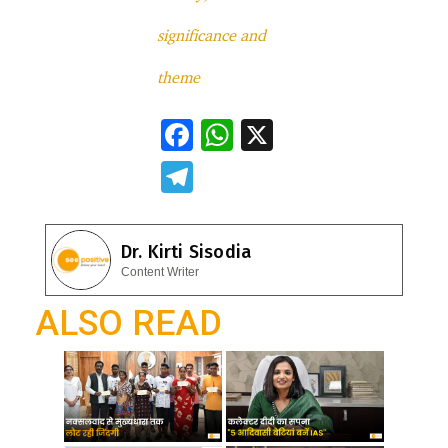
significance and
theme
F
W
X
ac
h
T
e
at
el
b
s
e
Dr. Kirti Sisodia
o
A
gr
Content Writer
o
p
a
ALSO READ
k
p
m