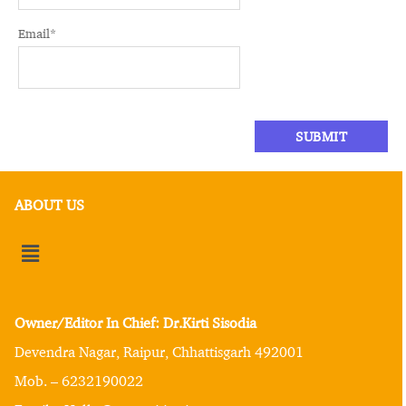
Email
*
ABOUT US
Owner/Editor In Chief: Dr.Kirti Sisodia
Devendra Nagar, Raipur, Chhattisgarh 492001
Mob. – 6232190022