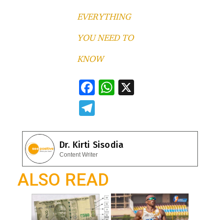
EVERYTHING
YOU NEED TO
KNOW
F
W
X
ac
h
T
e
at
el
b
s
e
Dr. Kirti Sisodia
o
A
gr
Content Writer
o
p
a
ALSO READ
k
p
m