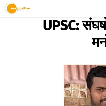
UPSC: संघर्षो
मन