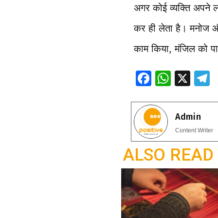
अगर कोई व्यक्ति अपने ल
कर ही लेता है। मनोज और
काम किया, मंजिल को पान
F
W
X
ac
h
e
e
at
e
Admin
b
s
g
Content Writer
o
A
a
ALSO READ
o
p
k
p