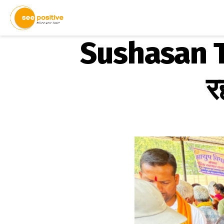
Sushasan Tih
र