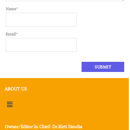
Name
*
Email
*
ABOUT US
Owner/Editor In Chief: Dr.Kirti Sisodia