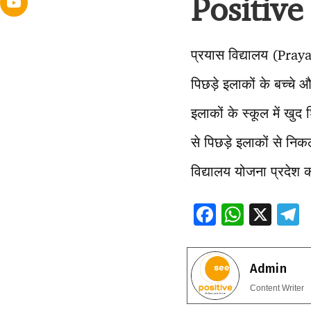
Positive
प्रयास विद्यालय (Pray
पिछड़े इलाकों के बच्चे
इलाकों के स्कूल में खुद
से पिछड़े इलाकों से निकल
विद्यालय योजना प्रदेश 
F
W
X
ac
h
e
e
at
e
Admin
b
s
g
Content Writer
o
A
a