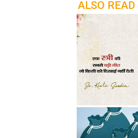
ALSO READ
o
p
k
p