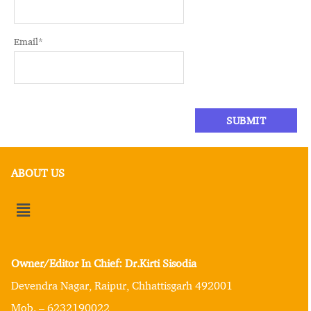
Email
*
ABOUT US
Owner/Editor In Chief: Dr.Kirti Sisodia
Devendra Nagar, Raipur, Chhattisgarh 492001
Mob. – 6232190022