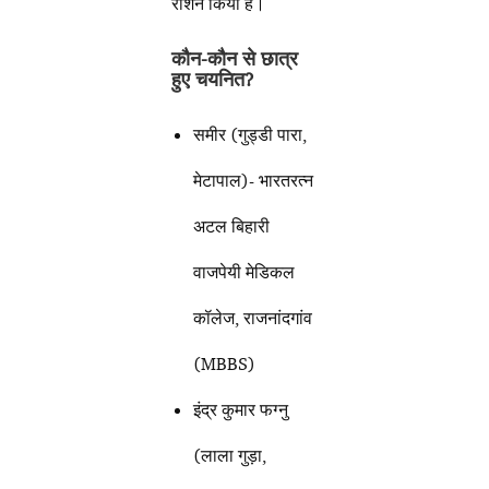
रोशन किया है।
कौन-कौन से छात्र
हुए चयनित
?
समीर (गुड्डी पारा,
मेटापाल)- भारतरत्न
अटल बिहारी
वाजपेयी मेडिकल
कॉलेज, राजनांदगांव
(MBBS)
इंद्र कुमार फग्नु
(लाला गुड़ा,