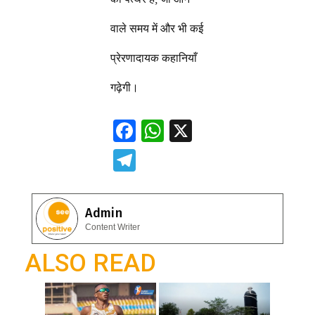
वाले समय में और भी कई
प्रेरणादायक कहानियाँ
गढ़ेगी।
F
W
X
ac
h
T
e
at
el
b
s
e
Admin
o
A
gr
Content Writer
o
p
a
ALSO READ
k
p
m