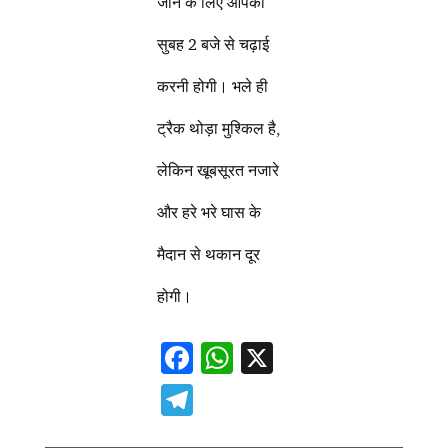
जाने के लिए आपको
सुबह 2 बजे से चढ़ाई
करनी होगी। भले ही
ट्रैक थोड़ा मुश्किल है,
लेकिन खूबसूरत नजारे
और हरे भरे घास के
मैदान से थकान दूर
होगी।
F
W
X
ac
h
T
e
at
el