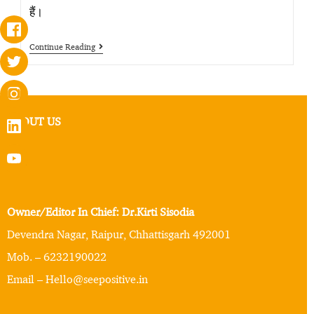
हैं।
Continue Reading
ABOUT US
Owner/Editor In Chief: Dr.Kirti Sisodia
Devendra Nagar, Raipur, Chhattisgarh 492001
Mob. – 6232190022
Email – Hello@seepositive.in