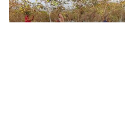
Silk Farming: Silk Threads Brought
Happiness In The Lives Of Chhattisgarh
Women
Discover the inspiring journey of Chhattisgarh
women who transformed their lives through
silk farming. Explore the positive impact of
their efforts.
Continue Reading