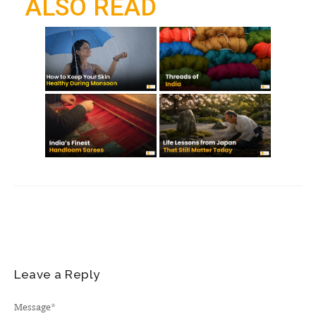
ALSO READ
k
p
m
Leave a Reply
Message
*