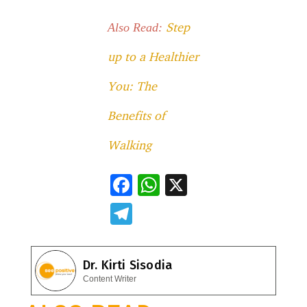
Step
Also Read:
up to a Healthier
You: The
Benefits of
Walking
F
W
X
ac
h
T
e
at
el
b
s
e
Dr. Kirti Sisodia
o
A
gr
Content Writer
o
p
a