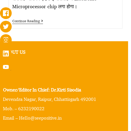
Microprocessor chip लगा होगा।
Continue Reading
ABOUT US
Owner/Editor In Chief: Dr.Kirti Sisodia
Devendra Nagar, Raipur, Chhattisgarh 492001
Mob. – 6232190022
Email – Hello@seepositive.in