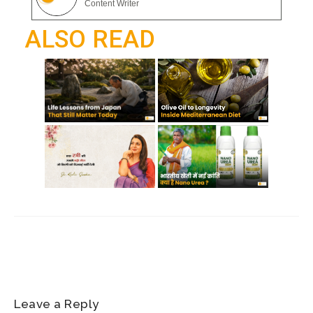
gr
Content Writer
o
p
a
ALSO READ
k
p
m
Leave a Reply