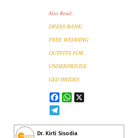
Also Read:
DRESS BANK:
FREE WEDDING
OUTFITS FOR
UNDERPRIVILE
GED BRIDES
F
W
X
ac
h
T
e
at
el
b
s
e
Dr. Kirti Sisodia
o
A