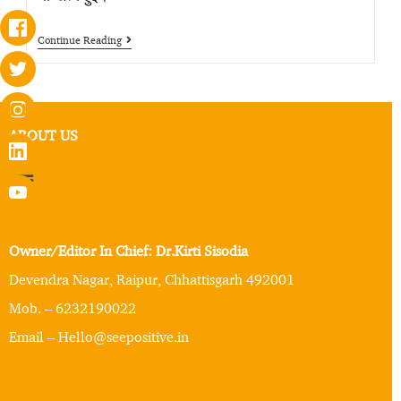
Continue Reading
ABOUT US
Owner/Editor In Chief: Dr.Kirti Sisodia
Devendra Nagar, Raipur, Chhattisgarh 492001
Mob. – 6232190022
Email – Hello@seepositive.in