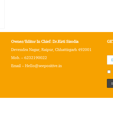
Owner/Editor In Chief: Dr.Kirti Sisodia
GE
Devendra Nagar, Raipur, Chhattisgarh 492001
Mob. – 6232190022
Email – Hello@seepositive.in