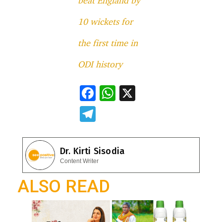
beat England by
10 wickets for
the first time in
ODI history
F
W
X
ac
h
T
e
at
el
b
s
e
Dr. Kirti Sisodia
o
A
gr
Content Writer
o
p
a
ALSO READ
k
p
m