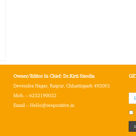
Owner/Editor In Chief: Dr.Kirti Sisodia
GE
Devendra Nagar, Raipur, Chhattisgarh 492001
Mob. – 6232190022
Email – Hello@seepositive.in