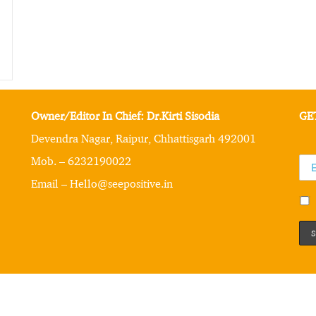
Owner/Editor In Chief: Dr.Kirti Sisodia
GE
Devendra Nagar, Raipur, Chhattisgarh 492001
Mob. – 6232190022
Email – Hello@seepositive.in