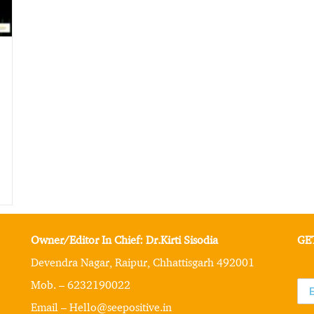
Owner/Editor In Chief: Dr.Kirti Sisodia
GE
Devendra Nagar, Raipur, Chhattisgarh 492001
Mob. – 6232190022
Email – Hello@seepositive.in