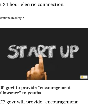
a 24-hour electric connnection.
Continue Reading
UP govt to provide “encouragement
allowance” to youths
UP govt will provide "encouragement