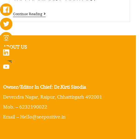
Continue Reading
ABOUT US
Owner/Editor In Chief: Dr.Kirti Sisodia
Devendra Nagar, Raipur, Chhattisgarh 492001
Mob. – 6232190022
Email – Hello@seepositive.in