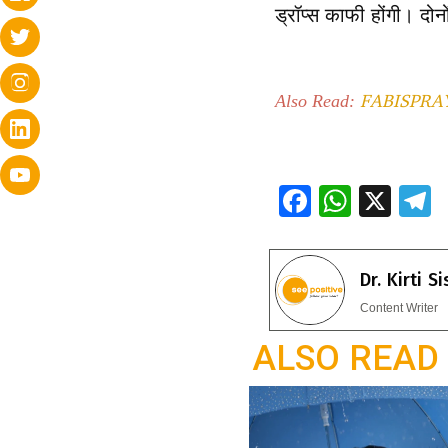
ड्रॉप्स काफी होंगी। दोनों
FABISPRAY
Also Read:
F
W
X
ac
h
e
e
at
e
Dr. Kirti S
b
s
g
Content Writer
o
A
a
ALSO READ
o
p
k
p