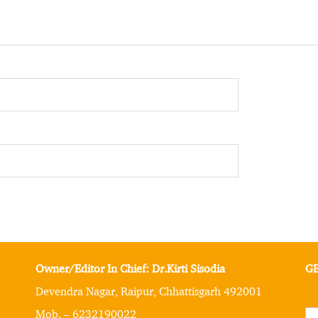
Owner/Editor In Chief: Dr.Kirti Sisodia
GE
Devendra Nagar, Raipur, Chhattisgarh 492001
Mob. – 6232190022