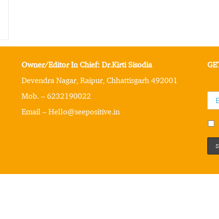
Owner/Editor In Chief: Dr.Kirti Sisodia
GE
Devendra Nagar, Raipur, Chhattisgarh 492001
Mob. – 6232190022
Email – Hello@seepositive.in