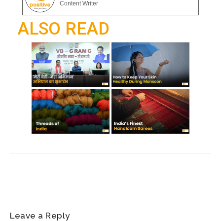
gr
Content Writer
o
p
a
ALSO READ
k
p
m
Leave a Reply