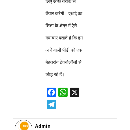
लिए अच्छे तरीके से
तैयार करेगी। एआई का
शिक्षा के क्षेत्र में ऐसे
नवाचार बताते हैं कि हम
आने वाली पीढ़ी को एक
बेहतरीन टेक्नोलॉजी से
जोड़ रहे हैं।
F
W
X
ac
h
T
e
at
el
b
s
e
Admin
o
A