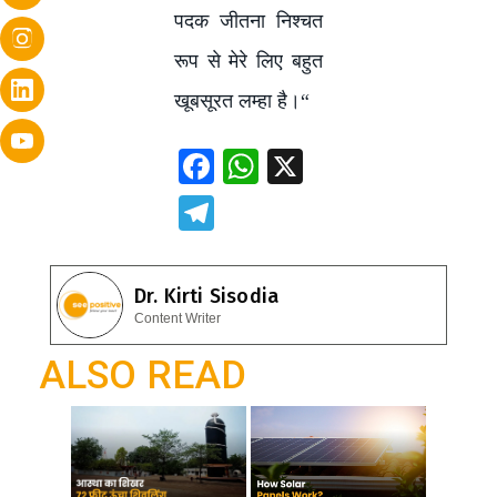
पदक जीतना निश्चत
रूप से मेरे लिए बहुत
खूबसूरत लम्हा है।
“
F
W
X
ac
h
T
e
at
el
b
s
e
Dr. Kirti Sisodia
o
A
gr
Content Writer
o
p
a
ALSO READ
k
p
m