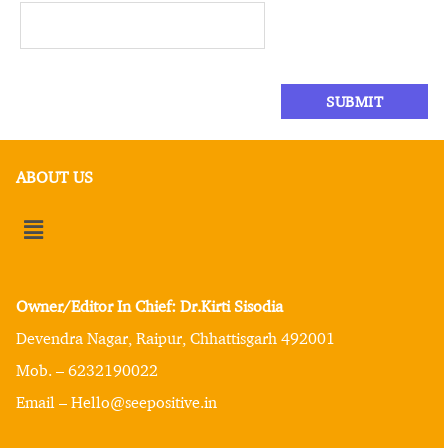
ABOUT US
Owner/Editor In Chief: Dr.Kirti Sisodia
Devendra Nagar, Raipur, Chhattisgarh 492001
Mob. – 6232190022
Email – Hello@seepositive.in