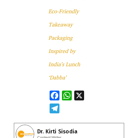
Eco-Friendly
Takeaway
Packaging
Inspired by
India’s Lunch
‘Dabba’
F
W
X
ac
h
T
e
at
el
b
s
e
Dr. Kirti Sisodia
o
A
gr
Content Writer