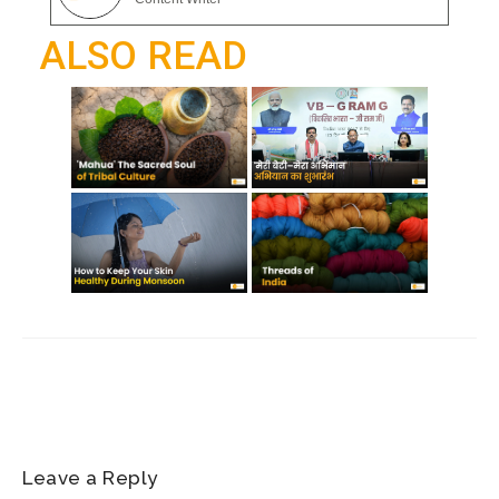
o
p
a
ALSO READ
k
p
m
Leave a Reply