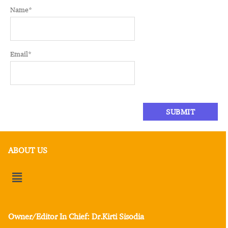
Name
*
Email
*
ABOUT US
Owner/Editor In Chief: Dr.Kirti Sisodia