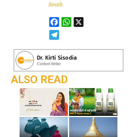
South
F
W
X
ac
h
T
e
at
el
b
s
e
Dr. Kirti Sisodia
o
A
gr
Content Writer
o
p
a
ALSO READ
k
p
m