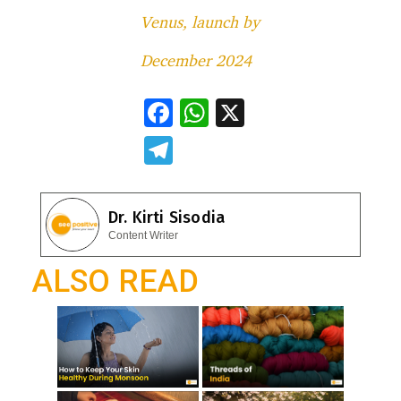
Venus, launch by
December 2024
F
W
X
ac
h
T
e
at
el
b
s
e
Dr. Kirti Sisodia
o
A
gr
Content Writer
o
p
a
ALSO READ
k
p
m