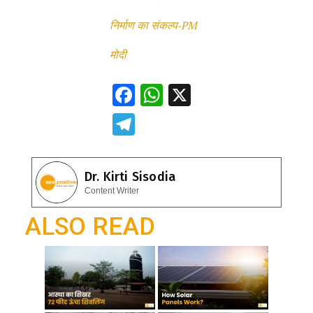
निर्माण का संकल्प-PM
मोदी
F
W
X
ac
h
T
e
at
el
b
s
e
Dr. Kirti Sisodia
o
A
gr
Content Writer
o
p
a
ALSO READ
k
p
m