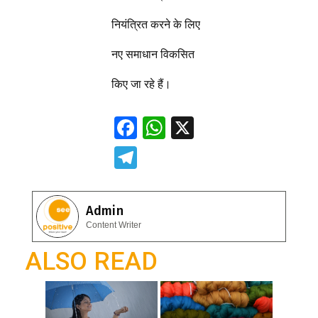
नियंत्रित करने के लिए
नए समाधान विकसित
किए जा रहे हैं।
F
W
X
ac
h
T
e
at
el
b
s
e
Admin
o
A
gr
Content Writer
o
p
a
ALSO READ
k
p
m