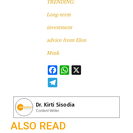
TRENDING:
Long-term
investment
advice from Elon
Musk
F
W
X
ac
h
T
e
at
el
b
s
e
Dr. Kirti Sisodia
o
A
gr
Content Writer
o
p
a
ALSO READ
k
p
m