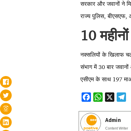
सरकार और जवानों ने मिल
राज्य पुलिस, बीएसएफ, 
10 महीनों
नक्सलियों के खिलाफ चला
संभाग में 30 बार जवानो
एसीएम के साथ 197 माओव
F
W
X
ac
h
e
e
at
e
Admin
b
s
g
Content Writer