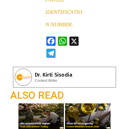
IDENTIFICATIO
N NUMBER.
F
W
X
ac
h
T
e
at
el
b
s
e
Dr. Kirti Sisodia
o
A
gr
Content Writer
o
p
a
ALSO READ
k
p
m