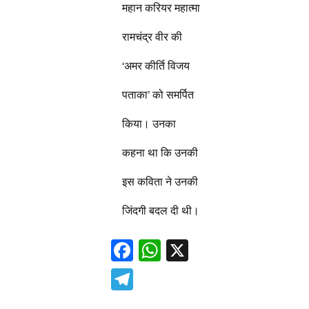
महान करियर महात्मा
रामचंद्र वीर की
‘अमर कीर्ति विजय
पताका’ को समर्पित
किया। उनका
कहना था कि उनकी
इस कविता ने उनकी
जिंदगी बदल दी थी।
F
W
X
ac
h
T
e
at
el