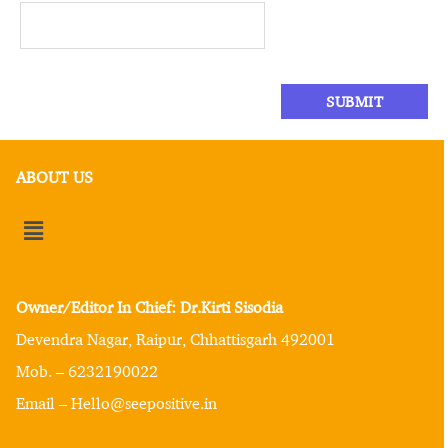
ABOUT US
Owner/Editor In Chief: Dr.Kirti Sisodia
Devendra Nagar, Raipur, Chhattisgarh 492001
Mob. – 6232190022
Email – Hello@seepositive.in