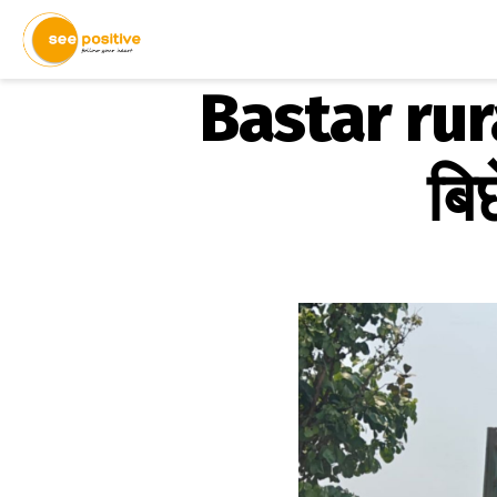
Bastar rura
बि