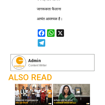
जागरूकता फैलाना
अत्यंत आवश्यक है।
F
W
X
ac
h
T
e
at
el
b
s
e
Admin
o
A
gr
Content Writer
o
p
a
ALSO READ
k
p
m