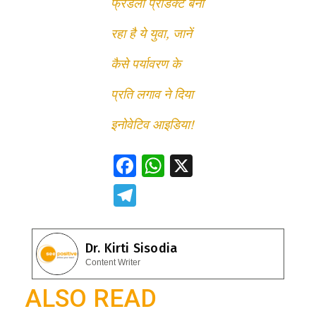
फ्रेंडली प्रोडक्ट बना
रहा है ये युवा, जानें
कैसे पर्यावरण के
प्रति लगाव ने दिया
इनोवेटिव आइडिया!
F
W
X
ac
h
T
e
at
el
b
s
e
Dr. Kirti Sisodia
o
A
gr
Content Writer
o
p
a
ALSO READ
k
p
m