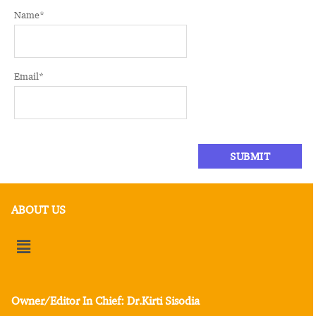
Name
*
Email
*
ABOUT US
Owner/Editor In Chief: Dr.Kirti Sisodia