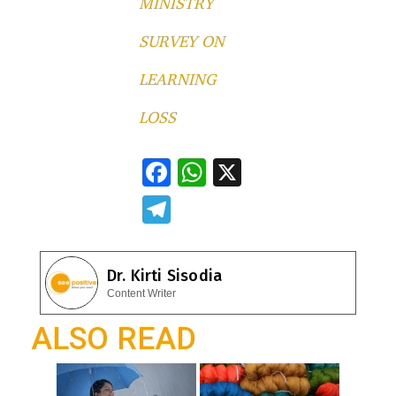
MINISTRY
SURVEY ON
LEARNING
LOSS
F
W
X
ac
h
T
e
at
el
b
s
e
Dr. Kirti Sisodia
o
A
gr
Content Writer
o
p
a
ALSO READ
k
p
m